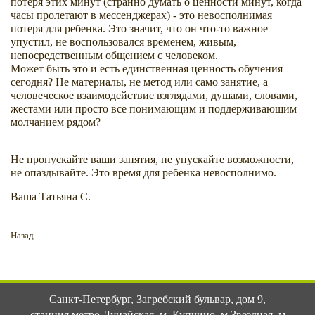
потеря этих минут (странно думать о ценности минут, когда
часы пролетают в мессенджерах) - это невосполнимая
потеря для ребенка. Это значит, что он что-то важное
упустил, не воспользовался временем, живым,
непосредственным общением с человеком.
Может быть это и есть единственная ценность обучения
сегодня? Не материалы, не метод или само занятие, а
человеческое взаимодействие взглядами, душами, словами,
жестами или просто все понимающим и поддерживающим
молчанием рядом?
Не пропускайте ваши занятия, не упускайте возможности,
не опаздывайте. Это время для ребенка невосполнимо.
Ваша Татьяна С.
Назад
Санкт-Петербург
,
Загребский бульвар, дом 9
,
станция метро Дунайская, м. Купчино, м Звездная, м