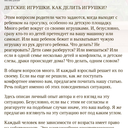
08.08.2018
ДЕТСКИЕ ИГРУШКИ. КАК ДЕЛИТЬ ИГРУШКИ?
Этим вопросом родители часто задаются, когда выходят с
ребенком на прогулку, особенно на детскую площадку.
Много ребят вокруг со своими игрушками. И, безусловно,
сразу кто-то из детей претендует на вашу машинку или
самокат. Или ваш ребенок бежит и выхватывает чужую
игрушку из рук другого ребенка. Что делать? Не
реагировать? Дети сами разберутся? Или вмешаться? Или
если в одной семье несколько детей и конфликты, и детские
слезы, драки происходят дома? Что делать, одним словом?
В общем вопросов много. И каждый взрослый решает их по
своему. Если вы еще не решили, как же поступать
комфортнее именно вам, предлагаем почитать нашу статью.
Речь пойдет именно об этих повседневных ситуациях.
Здесь описан личный опыт автора и его взгляд на эту
ситуацию. Безусловно, если вы с этим не согласны и
реагируете на подобные случаи иначе, это ваш выбор. Я же
предлагаю взглянуть на эту ситуацию вот под каким углом.
Каждый человек вне зависимости от возраста имеет право
на собственность. Это наиважнейшее конституционное